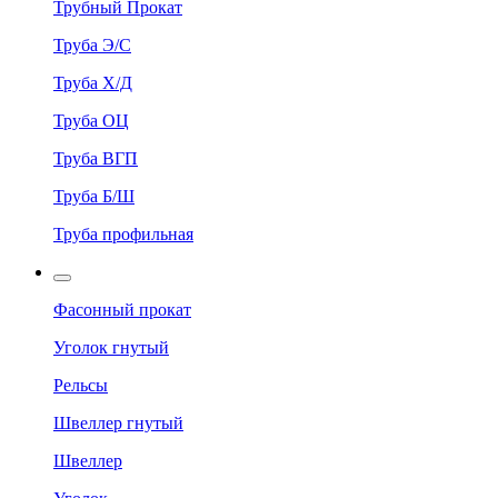
Трубный Прокат
Труба Э/С
Труба Х/Д
Труба ОЦ
Труба ВГП
Труба Б/Ш
Труба профильная
Фасонный прокат
Уголок гнутый
Рельсы
Швеллер гнутый
Швеллер