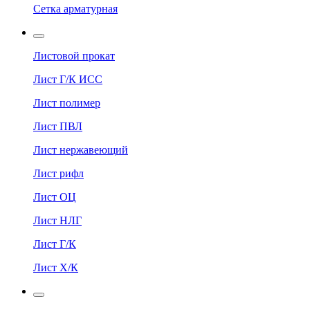
Сетка арматурная
Листовой прокат
Лист Г/К ИСС
Лист полимер
Лист ПВЛ
Лист нержавеющий
Лист рифл
Лист ОЦ
Лист НЛГ
Лист Г/К
Лист Х/К