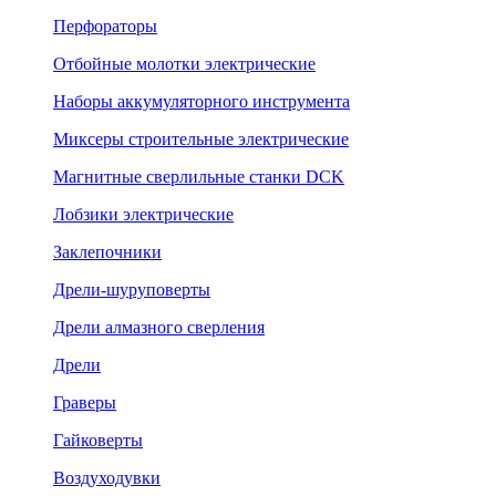
Перфораторы
Отбойные молотки электрические
Наборы аккумуляторного инструмента
Миксеры строительные электрические
Магнитные сверлильные станки DCK
Лобзики электрические
Заклепочники
Дрели-шуруповерты
Дрели алмазного сверления
Дрели
Граверы
Гайковерты
Воздуходувки