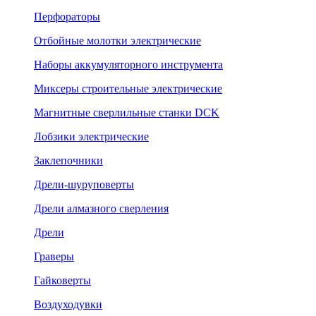
Перфораторы
Отбойные молотки электрические
Наборы аккумуляторного инструмента
Миксеры строительные электрические
Магнитные сверлильные станки DCK
Лобзики электрические
Заклепочники
Дрели-шуруповерты
Дрели алмазного сверления
Дрели
Граверы
Гайковерты
Воздуходувки