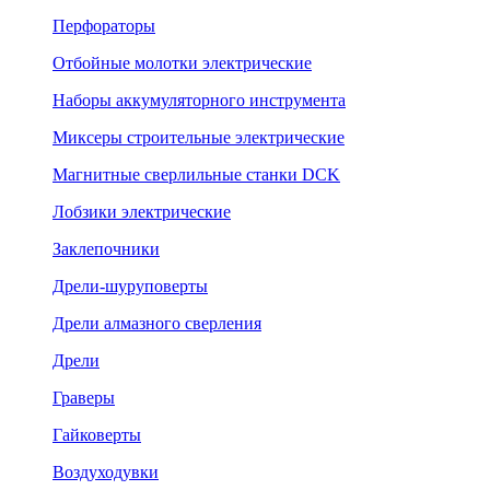
Перфораторы
Отбойные молотки электрические
Наборы аккумуляторного инструмента
Миксеры строительные электрические
Магнитные сверлильные станки DCK
Лобзики электрические
Заклепочники
Дрели-шуруповерты
Дрели алмазного сверления
Дрели
Граверы
Гайковерты
Воздуходувки