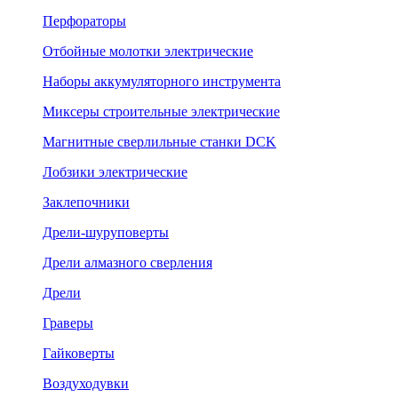
Перфораторы
Отбойные молотки электрические
Наборы аккумуляторного инструмента
Миксеры строительные электрические
Магнитные сверлильные станки DCK
Лобзики электрические
Заклепочники
Дрели-шуруповерты
Дрели алмазного сверления
Дрели
Граверы
Гайковерты
Воздуходувки