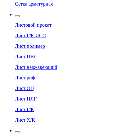
Сетка арматурная
Листовой прокат
Лист Г/К ИСС
Лист полимер
Лист ПВЛ
Лист нержавеющий
Лист рифл
Лист ОЦ
Лист НЛГ
Лист Г/К
Лист Х/К