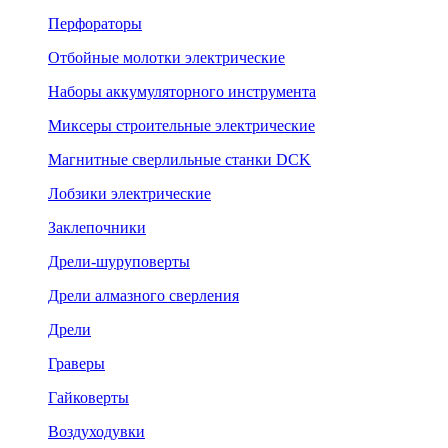
Перфораторы
Отбойные молотки электрические
Наборы аккумуляторного инструмента
Миксеры строительные электрические
Магнитные сверлильные станки DCK
Лобзики электрические
Заклепочники
Дрели-шуруповерты
Дрели алмазного сверления
Дрели
Граверы
Гайковерты
Воздуходувки