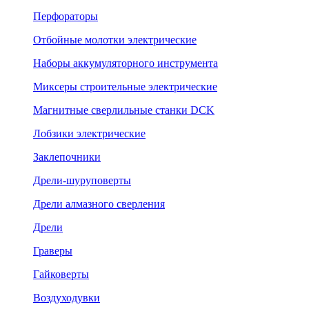
Перфораторы
Отбойные молотки электрические
Наборы аккумуляторного инструмента
Миксеры строительные электрические
Магнитные сверлильные станки DCK
Лобзики электрические
Заклепочники
Дрели-шуруповерты
Дрели алмазного сверления
Дрели
Граверы
Гайковерты
Воздуходувки