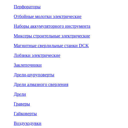
Перфораторы
Отбойные молотки электрические
Наборы аккумуляторного инструмента
Миксеры строительные электрические
Магнитные сверлильные станки DCK
Лобзики электрические
Заклепочники
Дрели-шуруповерты
Дрели алмазного сверления
Дрели
Граверы
Гайковерты
Воздуходувки