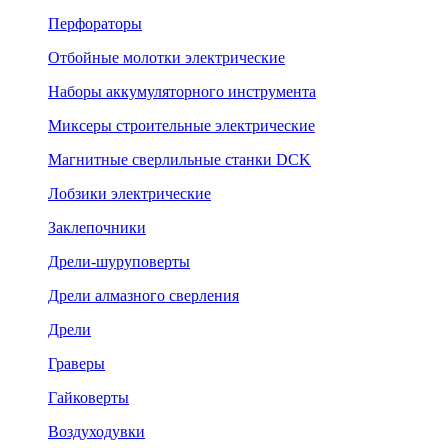
Перфораторы
Отбойные молотки электрические
Наборы аккумуляторного инструмента
Миксеры строительные электрические
Магнитные сверлильные станки DCK
Лобзики электрические
Заклепочники
Дрели-шуруповерты
Дрели алмазного сверления
Дрели
Граверы
Гайковерты
Воздуходувки