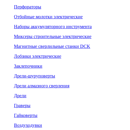
Перфораторы
Отбойные молотки электрические
Наборы аккумуляторного инструмента
Миксеры строительные электрические
Магнитные сверлильные станки DCK
Лобзики электрические
Заклепочники
Дрели-шуруповерты
Дрели алмазного сверления
Дрели
Граверы
Гайковерты
Воздуходувки