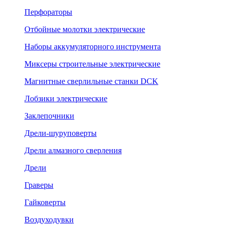
Перфораторы
Отбойные молотки электрические
Наборы аккумуляторного инструмента
Миксеры строительные электрические
Магнитные сверлильные станки DCK
Лобзики электрические
Заклепочники
Дрели-шуруповерты
Дрели алмазного сверления
Дрели
Граверы
Гайковерты
Воздуходувки