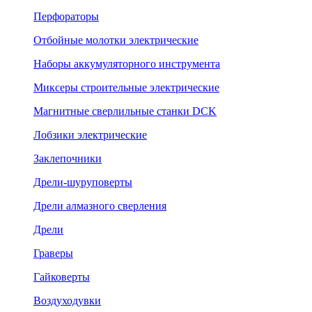
Перфораторы
Отбойные молотки электрические
Наборы аккумуляторного инструмента
Миксеры строительные электрические
Магнитные сверлильные станки DCK
Лобзики электрические
Заклепочники
Дрели-шуруповерты
Дрели алмазного сверления
Дрели
Граверы
Гайковерты
Воздуходувки