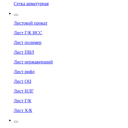
Сетка арматурная
Листовой прокат
Лист Г/К ИСС
Лист полимер
Лист ПВЛ
Лист нержавеющий
Лист рифл
Лист ОЦ
Лист НЛГ
Лист Г/К
Лист Х/К