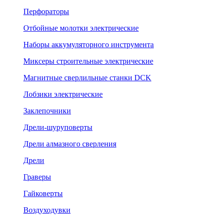
Перфораторы
Отбойные молотки электрические
Наборы аккумуляторного инструмента
Миксеры строительные электрические
Магнитные сверлильные станки DCK
Лобзики электрические
Заклепочники
Дрели-шуруповерты
Дрели алмазного сверления
Дрели
Граверы
Гайковерты
Воздуходувки