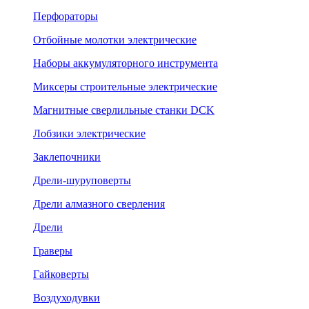
Перфораторы
Отбойные молотки электрические
Наборы аккумуляторного инструмента
Миксеры строительные электрические
Магнитные сверлильные станки DCK
Лобзики электрические
Заклепочники
Дрели-шуруповерты
Дрели алмазного сверления
Дрели
Граверы
Гайковерты
Воздуходувки