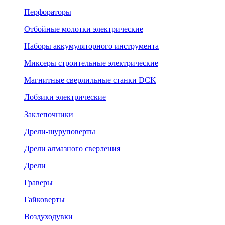
Перфораторы
Отбойные молотки электрические
Наборы аккумуляторного инструмента
Миксеры строительные электрические
Магнитные сверлильные станки DCK
Лобзики электрические
Заклепочники
Дрели-шуруповерты
Дрели алмазного сверления
Дрели
Граверы
Гайковерты
Воздуходувки