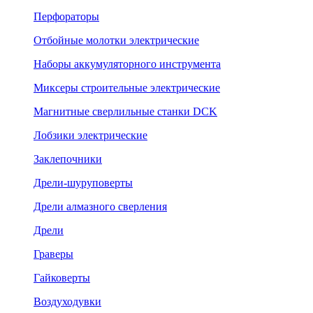
Перфораторы
Отбойные молотки электрические
Наборы аккумуляторного инструмента
Миксеры строительные электрические
Магнитные сверлильные станки DCK
Лобзики электрические
Заклепочники
Дрели-шуруповерты
Дрели алмазного сверления
Дрели
Граверы
Гайковерты
Воздуходувки