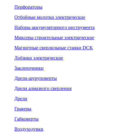
Перфораторы
Отбойные молотки электрические
Наборы аккумуляторного инструмента
Миксеры строительные электрические
Магнитные сверлильные станки DCK
Лобзики электрические
Заклепочники
Дрели-шуруповерты
Дрели алмазного сверления
Дрели
Граверы
Гайковерты
Воздуходувки