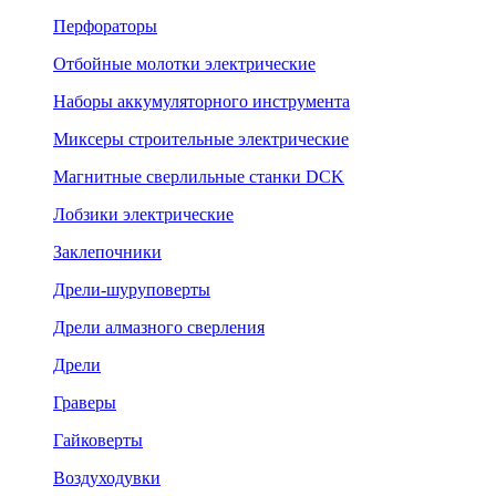
Перфораторы
Отбойные молотки электрические
Наборы аккумуляторного инструмента
Миксеры строительные электрические
Магнитные сверлильные станки DCK
Лобзики электрические
Заклепочники
Дрели-шуруповерты
Дрели алмазного сверления
Дрели
Граверы
Гайковерты
Воздуходувки