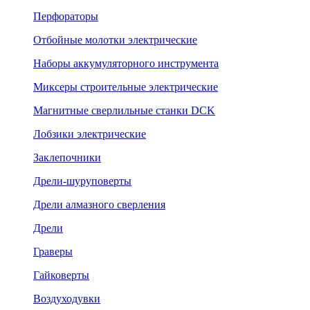
Перфораторы
Отбойные молотки электрические
Наборы аккумуляторного инструмента
Миксеры строительные электрические
Магнитные сверлильные станки DCK
Лобзики электрические
Заклепочники
Дрели-шуруповерты
Дрели алмазного сверления
Дрели
Граверы
Гайковерты
Воздуходувки