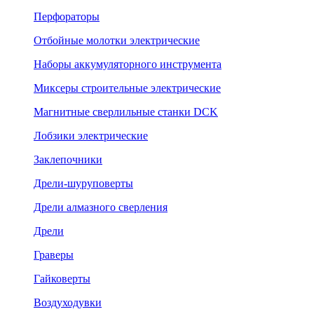
Перфораторы
Отбойные молотки электрические
Наборы аккумуляторного инструмента
Миксеры строительные электрические
Магнитные сверлильные станки DCK
Лобзики электрические
Заклепочники
Дрели-шуруповерты
Дрели алмазного сверления
Дрели
Граверы
Гайковерты
Воздуходувки