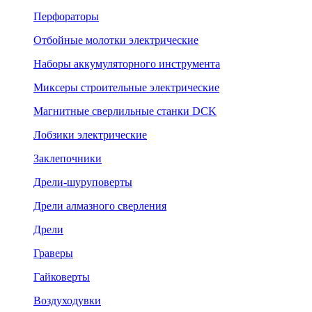
Перфораторы
Отбойные молотки электрические
Наборы аккумуляторного инструмента
Миксеры строительные электрические
Магнитные сверлильные станки DCK
Лобзики электрические
Заклепочники
Дрели-шуруповерты
Дрели алмазного сверления
Дрели
Граверы
Гайковерты
Воздуходувки