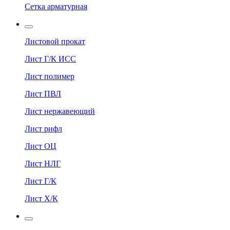
Сетка арматурная
Листовой прокат
Лист Г/К ИСС
Лист полимер
Лист ПВЛ
Лист нержавеющий
Лист рифл
Лист ОЦ
Лист НЛГ
Лист Г/К
Лист Х/К