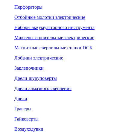
Перфораторы
Отбойные молотки электрические
Наборы аккумуляторного инструмента
Миксеры строительные электрические
Магнитные сверлильные станки DCK
Лобзики электрические
Заклепочники
Дрели-шуруповерты
Дрели алмазного сверления
Дрели
Граверы
Гайковерты
Воздуходувки