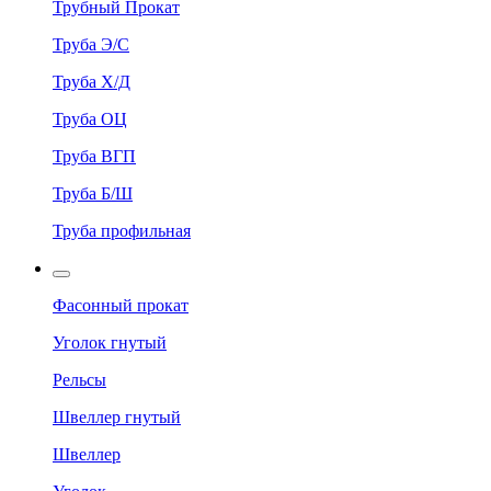
Трубный Прокат
Труба Э/С
Труба Х/Д
Труба ОЦ
Труба ВГП
Труба Б/Ш
Труба профильная
Фасонный прокат
Уголок гнутый
Рельсы
Швеллер гнутый
Швеллер