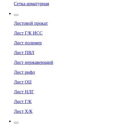
Сетка арматурная
Листовой прокат
Лист Г/К ИСС
Лист полимер
Лист ПВЛ
Лист нержавеющий
Лист рифл
Лист ОЦ
Лист НЛГ
Лист Г/К
Лист Х/К