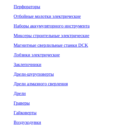
Перфораторы
Отбойные молотки электрические
Наборы аккумуляторного инструмента
Миксеры строительные электрические
Магнитные сверлильные станки DCK
Лобзики электрические
Заклепочники
Дрели-шуруповерты
Дрели алмазного сверления
Дрели
Граверы
Гайковерты
Воздуходувки