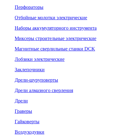
Перфораторы
Отбойные молотки электрические
Наборы аккумуляторного инструмента
Миксеры строительные электрические
Магнитные сверлильные станки DCK
Лобзики электрические
Заклепочники
Дрели-шуруповерты
Дрели алмазного сверления
Дрели
Граверы
Гайковерты
Воздуходувки