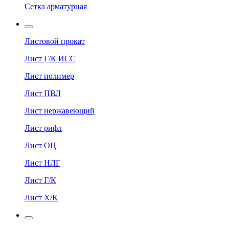
Сетка арматурная
Листовой прокат
Лист Г/К ИСС
Лист полимер
Лист ПВЛ
Лист нержавеющий
Лист рифл
Лист ОЦ
Лист НЛГ
Лист Г/К
Лист Х/К