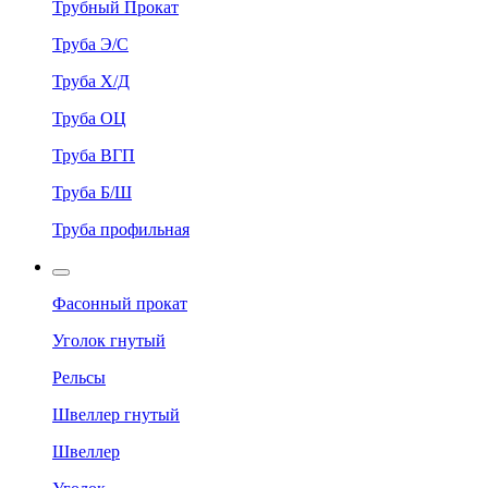
Трубный Прокат
Труба Э/С
Труба Х/Д
Труба ОЦ
Труба ВГП
Труба Б/Ш
Труба профильная
Фасонный прокат
Уголок гнутый
Рельсы
Швеллер гнутый
Швеллер