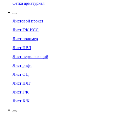
Сетка арматурная
Листовой прокат
Лист Г/К ИСС
Лист полимер
Лист ПВЛ
Лист нержавеющий
Лист рифл
Лист ОЦ
Лист НЛГ
Лист Г/К
Лист Х/К