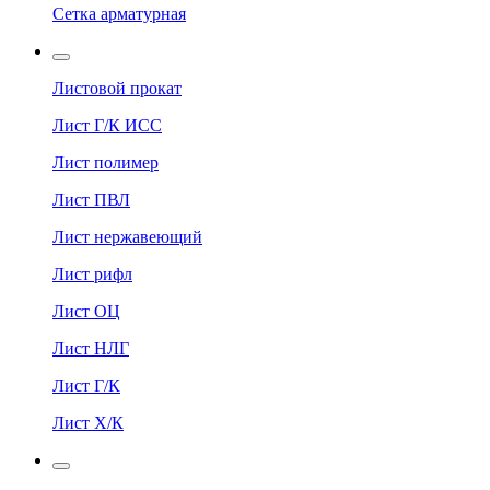
Сетка арматурная
Листовой прокат
Лист Г/К ИСС
Лист полимер
Лист ПВЛ
Лист нержавеющий
Лист рифл
Лист ОЦ
Лист НЛГ
Лист Г/К
Лист Х/К