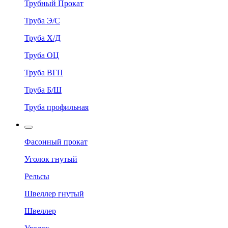
Трубный Прокат
Труба Э/С
Труба Х/Д
Труба ОЦ
Труба ВГП
Труба Б/Ш
Труба профильная
Фасонный прокат
Уголок гнутый
Рельсы
Швеллер гнутый
Швеллер