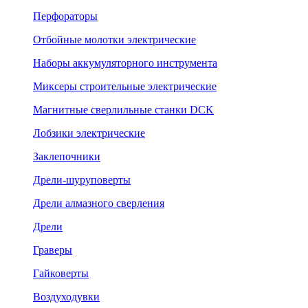
Перфораторы
Отбойные молотки электрические
Наборы аккумуляторного инструмента
Миксеры строительные электрические
Магнитные сверлильные станки DCK
Лобзики электрические
Заклепочники
Дрели-шуруповерты
Дрели алмазного сверления
Дрели
Граверы
Гайковерты
Воздуходувки