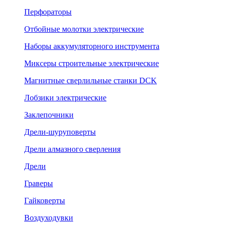
Перфораторы
Отбойные молотки электрические
Наборы аккумуляторного инструмента
Миксеры строительные электрические
Магнитные сверлильные станки DCK
Лобзики электрические
Заклепочники
Дрели-шуруповерты
Дрели алмазного сверления
Дрели
Граверы
Гайковерты
Воздуходувки