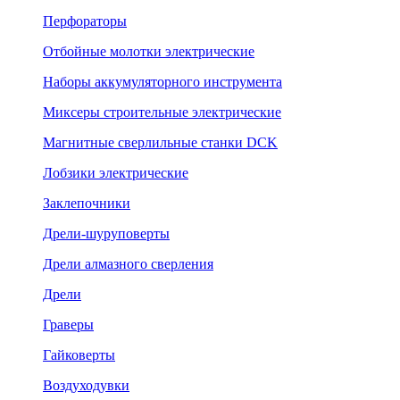
Перфораторы
Отбойные молотки электрические
Наборы аккумуляторного инструмента
Миксеры строительные электрические
Магнитные сверлильные станки DCK
Лобзики электрические
Заклепочники
Дрели-шуруповерты
Дрели алмазного сверления
Дрели
Граверы
Гайковерты
Воздуходувки