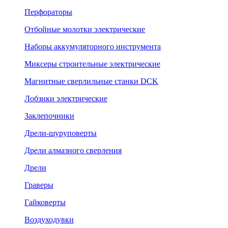
Перфораторы
Отбойные молотки электрические
Наборы аккумуляторного инструмента
Миксеры строительные электрические
Магнитные сверлильные станки DCK
Лобзики электрические
Заклепочники
Дрели-шуруповерты
Дрели алмазного сверления
Дрели
Граверы
Гайковерты
Воздуходувки