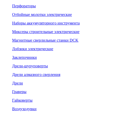
Перфораторы
Отбойные молотки электрические
Наборы аккумуляторного инструмента
Миксеры строительные электрические
Магнитные сверлильные станки DCK
Лобзики электрические
Заклепочники
Дрели-шуруповерты
Дрели алмазного сверления
Дрели
Граверы
Гайковерты
Воздуходувки