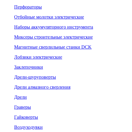
Перфораторы
Отбойные молотки электрические
Наборы аккумуляторного инструмента
Миксеры строительные электрические
Магнитные сверлильные станки DCK
Лобзики электрические
Заклепочники
Дрели-шуруповерты
Дрели алмазного сверления
Дрели
Граверы
Гайковерты
Воздуходувки