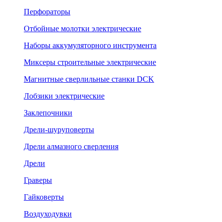
Перфораторы
Отбойные молотки электрические
Наборы аккумуляторного инструмента
Миксеры строительные электрические
Магнитные сверлильные станки DCK
Лобзики электрические
Заклепочники
Дрели-шуруповерты
Дрели алмазного сверления
Дрели
Граверы
Гайковерты
Воздуходувки