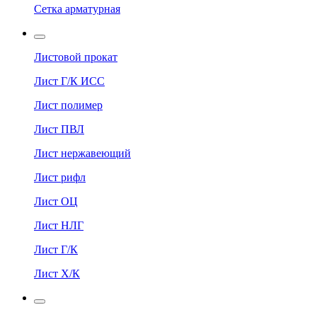
Сетка арматурная
Листовой прокат
Лист Г/К ИСС
Лист полимер
Лист ПВЛ
Лист нержавеющий
Лист рифл
Лист ОЦ
Лист НЛГ
Лист Г/К
Лист Х/К