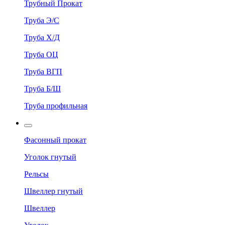
Трубный Прокат
Труба Э/С
Труба Х/Д
Труба ОЦ
Труба ВГП
Труба Б/Ш
Труба профильная
Фасонный прокат
Уголок гнутый
Рельсы
Швеллер гнутый
Швеллер