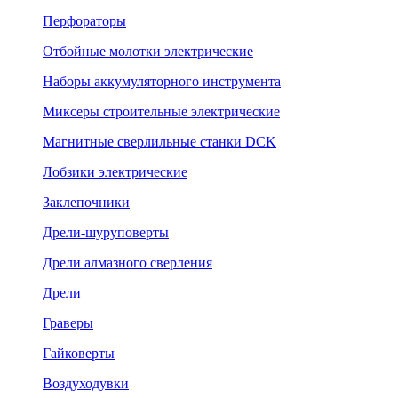
Перфораторы
Отбойные молотки электрические
Наборы аккумуляторного инструмента
Миксеры строительные электрические
Магнитные сверлильные станки DCK
Лобзики электрические
Заклепочники
Дрели-шуруповерты
Дрели алмазного сверления
Дрели
Граверы
Гайковерты
Воздуходувки