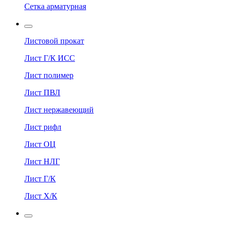
Сетка арматурная
Листовой прокат
Лист Г/К ИСС
Лист полимер
Лист ПВЛ
Лист нержавеющий
Лист рифл
Лист ОЦ
Лист НЛГ
Лист Г/К
Лист Х/К