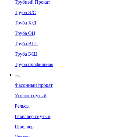
Трубный Прокат
Труба Э/С
Труба Х/Д
Труба ОЦ
Труба ВГП
Труба Б/Ш
Труба профильная
Фасонный прокат
Уголок гнутый
Рельсы
Швеллер гнутый
Швеллер