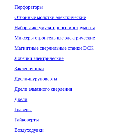
Перфораторы
Отбойные молотки электрические
Наборы аккумуляторного инструмента
Миксеры строительные электрические
Магнитные сверлильные станки DCK
Лобзики электрические
Заклепочники
Дрели-шуруповерты
Дрели алмазного сверления
Дрели
Граверы
Гайковерты
Воздуходувки