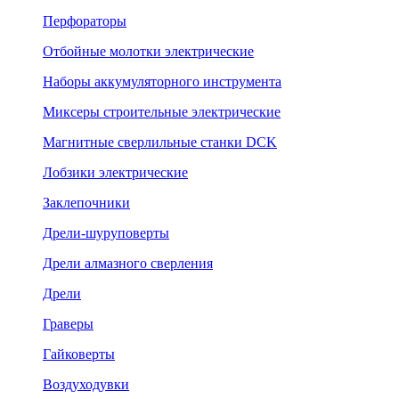
Перфораторы
Отбойные молотки электрические
Наборы аккумуляторного инструмента
Миксеры строительные электрические
Магнитные сверлильные станки DCK
Лобзики электрические
Заклепочники
Дрели-шуруповерты
Дрели алмазного сверления
Дрели
Граверы
Гайковерты
Воздуходувки