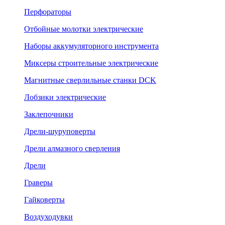
Перфораторы
Отбойные молотки электрические
Наборы аккумуляторного инструмента
Миксеры строительные электрические
Магнитные сверлильные станки DCK
Лобзики электрические
Заклепочники
Дрели-шуруповерты
Дрели алмазного сверления
Дрели
Граверы
Гайковерты
Воздуходувки