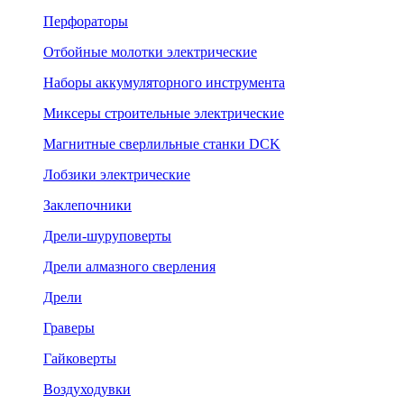
Перфораторы
Отбойные молотки электрические
Наборы аккумуляторного инструмента
Миксеры строительные электрические
Магнитные сверлильные станки DCK
Лобзики электрические
Заклепочники
Дрели-шуруповерты
Дрели алмазного сверления
Дрели
Граверы
Гайковерты
Воздуходувки