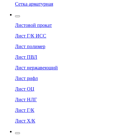
Сетка арматурная
Листовой прокат
Лист Г/К ИСС
Лист полимер
Лист ПВЛ
Лист нержавеющий
Лист рифл
Лист ОЦ
Лист НЛГ
Лист Г/К
Лист Х/К