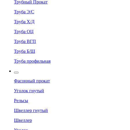
Трубный Прокат
Труба Э/С
Труба Х/Д
Труба ОЦ
Труба ВГП
Труба Б/Ш
Труба профильная
Фасонный прокат
Уголок гнутый
Рельсы
Швеллер гнутый
Швеллер