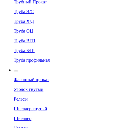
Трубный Прокат
Труба Э/С
Труба Х/Д
Труба ОЦ
Труба ВГП
Труба Б/Ш
Труба профильная
Фасонный прокат
Уголок гнутый
Рельсы
Швеллер гнутый
Швеллер