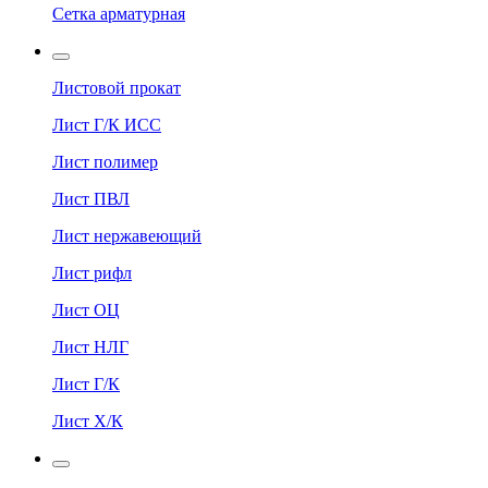
Сетка арматурная
Листовой прокат
Лист Г/К ИСС
Лист полимер
Лист ПВЛ
Лист нержавеющий
Лист рифл
Лист ОЦ
Лист НЛГ
Лист Г/К
Лист Х/К