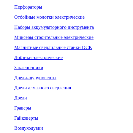
Перфораторы
Отбойные молотки электрические
Наборы аккумуляторного инструмента
Миксеры строительные электрические
Магнитные сверлильные станки DCK
Лобзики электрические
Заклепочники
Дрели-шуруповерты
Дрели алмазного сверления
Дрели
Граверы
Гайковерты
Воздуходувки