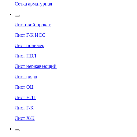
Сетка арматурная
Листовой прокат
Лист Г/К ИСС
Лист полимер
Лист ПВЛ
Лист нержавеющий
Лист рифл
Лист ОЦ
Лист НЛГ
Лист Г/К
Лист Х/К