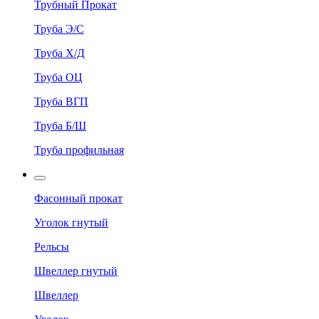
Трубный Прокат
Труба Э/С
Труба Х/Д
Труба ОЦ
Труба ВГП
Труба Б/Ш
Труба профильная
Фасонный прокат
Уголок гнутый
Рельсы
Швеллер гнутый
Швеллер