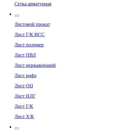
Сетка арматурная
Листовой прокат
Лист Г/К ИСС
Лист полимер
Лист ПВЛ
Лист нержавеющий
Лист рифл
Лист ОЦ
Лист НЛГ
Лист Г/К
Лист Х/К